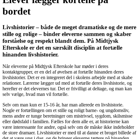
bordet
Livshistorier – både de meget dramatiske og de mere
stille og rolige – binder eleverne sammen og skaber
forståelse og respekt blandt dem. På Midtjysk
Efterskole er det en særskilt disciplin at fortælle
hinanden livshistorier.
Når eleverne på Midtjysk Efterskole har møder i deres
kontaktgrupper, er en del af øvelsen at fortælle hinanden deres
livshistorier. Det er en integreret del i skolens arbejde med at skabe
relationer. Lærerne lægger ud med at fortælle deres livshistorie, og
herefter er det elevernes tur. Det er frivilligt at deltage, og man kan
selv vælge, hvad man vil fortælle.
Selv om man kun er 15-16 år, har man allerede en livshistorie.
Nogle er fortællingen om et stille og roligt barne- og ungdomsliv,
mens andre er tunge beretninger om mistrivsel, sygdom, skilsmisse
eller dødsfald i familien. Fælles for dem alle er, at historierne kan
være interessante for andre, også selv om de måske ikke indeholder
de store dramaer. Livshistorier er med til at danne et broget billede af
det at være ung i dag, og de bringer eleverne tættere på hinanden.