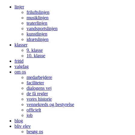
linjer
friluftslinjen
musiklinjen
teaterlinjen
vandsportslinjen
kunstlinjen
idrætslinjen
klasser
9. klasse
10. klasse
fritid
valgfag
om os
medarbejdere
faciliteter
dialogens vej
de få regler
vores historie
vennekreds og bestyrelse
officielt
job
blog
bliv elev
besøg os