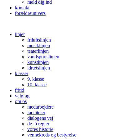
meld dig ind
kontakt
forældreunivers
linjer
friluftslinjen
musiklinjen
teaterlinjen
vandsportslinjen
kunstlinjen
idrætslinjen
klasser
9. klasse
10. klasse
fritid
valgfag
om os
medarbejdere
faciliteter
dialogens vej
de få regler
vores historie
vennekreds og bestyrelse