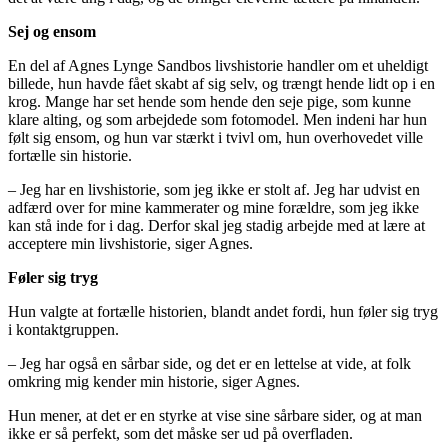
Sej og ensom
En del af Agnes Lynge Sandbos livshistorie handler om et uheldigt
billede, hun havde fået skabt af sig selv, og trængt hende lidt op i en
krog. Mange har set hende som hende den seje pige, som kunne
klare alting, og som arbejdede som fotomodel. Men indeni har hun
følt sig ensom, og hun var stærkt i tvivl om, hun overhovedet ville
fortælle sin historie.
– Jeg har en livshistorie, som jeg ikke er stolt af. Jeg har udvist en
adfærd over for mine kammerater og mine forældre, som jeg ikke
kan stå inde for i dag. Derfor skal jeg stadig arbejde med at lære at
acceptere min livshistorie, siger Agnes.
Føler sig tryg
Hun valgte at fortælle historien, blandt andet fordi, hun føler sig tryg
i kontaktgruppen.
– Jeg har også en sårbar side, og det er en lettelse at vide, at folk
omkring mig kender min historie, siger Agnes.
Hun mener, at det er en styrke at vise sine sårbare sider, og at man
ikke er så perfekt, som det måske ser ud på overfladen.