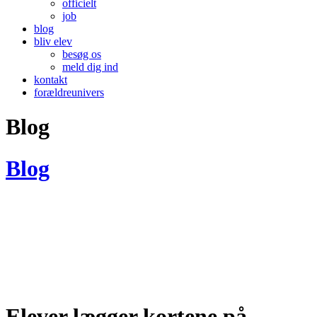
officielt
job
blog
bliv elev
besøg os
meld dig ind
kontakt
forældreunivers
Blog
Blog
Elever lægger kortene på