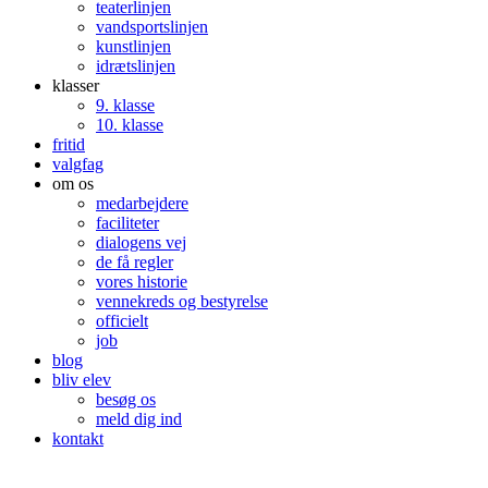
teaterlinjen
vandsportslinjen
kunstlinjen
idrætslinjen
klasser
9. klasse
10. klasse
fritid
valgfag
om os
medarbejdere
faciliteter
dialogens vej
de få regler
vores historie
vennekreds og bestyrelse
officielt
job
blog
bliv elev
besøg os
meld dig ind
kontakt