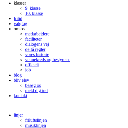
klasser
9. klasse
10. klasse
fritid
valgfag
om os
medarbejdere
faciliteter
dialogens vej
de få regler
vores historie
vennekreds og bestyrelse
officielt
job
blog
bliv elev
besøg os
meld dig ind
kontakt
linjer
friluftslinjen
musiklinjen