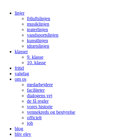
linjer
friluftslinjen
musiklinjen
teaterlinjen
vandsportslinjen
kunstlinjen
idrætslinjen
klasser
9. klasse
10. klasse
fritid
valgfag
om os
medarbejdere
faciliteter
dialogens vej
de få regler
vores historie
vennekreds og bestyrelse
officielt
job
blog
bliv elev