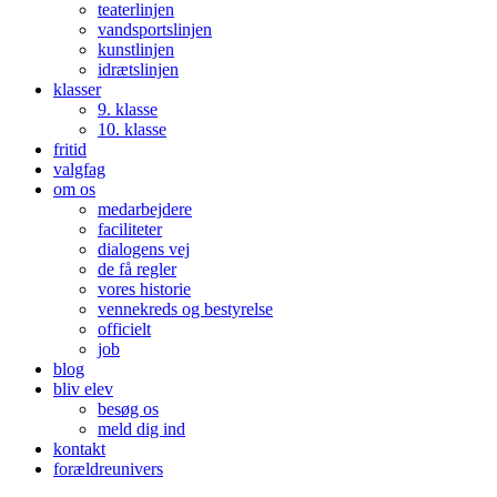
teaterlinjen
vandsportslinjen
kunstlinjen
idrætslinjen
klasser
9. klasse
10. klasse
fritid
valgfag
om os
medarbejdere
faciliteter
dialogens vej
de få regler
vores historie
vennekreds og bestyrelse
officielt
job
blog
bliv elev
besøg os
meld dig ind
kontakt
forældreunivers