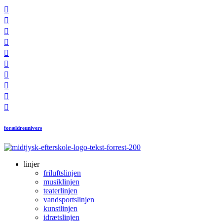










forældreunivers
linjer
friluftslinjen
musiklinjen
teaterlinjen
vandsportslinjen
kunstlinjen
idrætslinjen