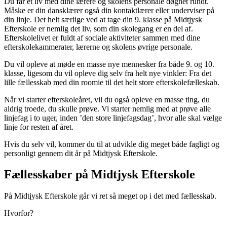
Du får et liv med dine lærere og skolens personale døgnet rundt.
Måske er din dansklærer også din kontaktlærer eller underviser på
din linje. Det helt særlige ved at tage din 9. klasse på Midtjysk
Efterskole er nemlig det liv, som din skolegang er en del af.
Efterskolelivet er fuldt af sociale aktiviteter sammen med dine
efterskolekammerater, lærerne og skolens øvrige personale.
Du vil opleve at møde en masse nye mennesker fra både 9. og 10.
klasse, ligesom du vil opleve dig selv fra helt nye vinkler: Fra det
lille fællesskab med din roomie til det helt store efterskolefælleskab.
Når vi starter efterskoleåret, vil du også opleve en masse ting, du
aldrig troede, du skulle prøve. Vi starter nemlig med at prøve alle
linjefag i to uger, inden ’den store linjefagsdag’, hvor alle skal vælge
linje for resten af året.
Hvis du selv vil, kommer du til at udvikle dig meget både fagligt og
personligt gennem dit år på Midtjysk Efterskole.
Fællesskaber på Midtjysk Efterskole
På Midtjysk Efterskole går vi ret så meget op i det med fællesskab.
Hvorfor?