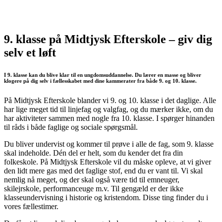
9. klasse på Midtjysk Efterskole – giv dig
selv et løft
I 9. klasse kan du blive klar til en ungdomsuddannelse. Du lærer en masse og bliver
klogere på dig selv i fællesskabet med dine kammerater fra både 9. og 10. klasse.
På Midtjysk Efterskole blander vi 9. og 10. klasse i det daglige. Alle
har lige meget tid til linjefag og valgfag, og du mærker ikke, om du
har aktiviteter sammen med nogle fra 10. klasse. I spørger hinanden
til råds i både faglige og sociale spørgsmål.
Du bliver undervist og kommer til prøve i alle de fag, som 9. klasse
skal indeholde. Dén del er helt, som du kender det fra din
folkeskole. På Midtjysk Efterskole vil du måske opleve, at vi giver
den lidt mere gas med det faglige stof, end du er vant til. Vi skal
nemlig nå meget, og der skal også være tid til emneuger,
skilejrskole, performanceuge m.v. Til gengæld er der ikke
klasseundervisning i historie og kristendom. Disse ting finder du i
vores fællestimer.