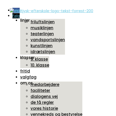
Følg
Følg
linjer
friluftslinjen
musiklinjen
teaterlinjen
vandsportslinjen
kunstlinjen
idrætslinjen
klasser
9. klasse
10. klasse
fritid
valgfag
om os
medarbejdere
faciliteter
dialogens vej
de få regler
vores historie
vennekreds og bestyrelse