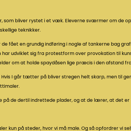
er, som bliver rystet i et væk. Eleverne sværmer om de o
skellige teknikker.
de fået en grundig indføring i nogle af tankerne bag graf
har udviklet sig fra protestform over provokation til kun
gælder om at holde spaydåsen lige præcis i den afstand f
. Hvis I går tætter på bliver stregen helt skarp, men til g
ttimaler.
 på de dertil indrettede plader, og at de lærer, at det er f
r kun på steder, hvor vi må male. Og så opfordrer vi selvfø