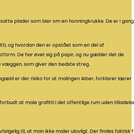
psatte plader som bier om en honningkrukke. De er i gang
itti, og hvordan den er opstået som en del af
stform. De har øvet sig på papir, og nu gælder det de
ra væggen, som giver den bedste streg.
engæld er der risiko for at malingen løber, forklarer lærer
orbudt at male grafitti i det offentlige rum uden tilladelse
lgelig til, at man ikke maler ulovligt. Der findes faktisk f