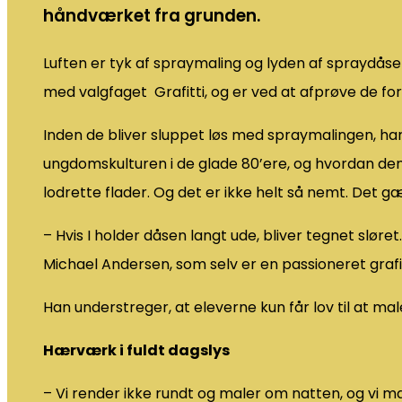
håndværket fra grunden.
Luften er tyk af spraymaling og lyden af spraydås
med valgfaget Grafitti, og er ved at afprøve de for
Inden de bliver sluppet løs med spraymalingen, har 
ungdomskulturen i de glade 80’ere, og hvordan den 
lodrette flader. Og det er ikke helt så nemt. Det 
– Hvis I holder dåsen langt ude, bliver tegnet sløret
Michael Andersen, som selv er en passioneret grafi
Han understreger, at eleverne kun får lov til at male
Hærværk i fuldt dagslys
– Vi render ikke rundt og maler om natten, og vi male