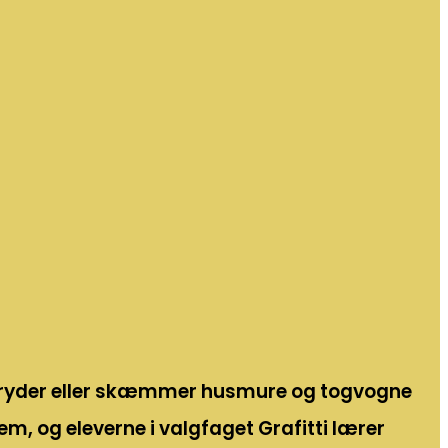
is pryder eller skæmmer husmure og togvogne
em, og eleverne i valgfaget Grafitti lærer