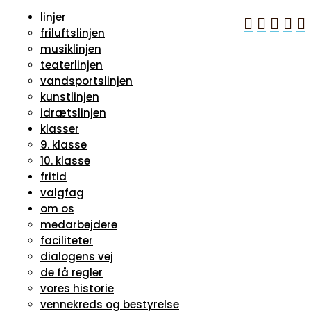
linjer





friluftslinjen
musiklinjen
teaterlinjen
vandsportslinjen
kunstlinjen
idrætslinjen
klasser
9. klasse
10. klasse
fritid
valgfag
om os
medarbejdere
faciliteter
dialogens vej
de få regler
vores historie
vennekreds og bestyrelse