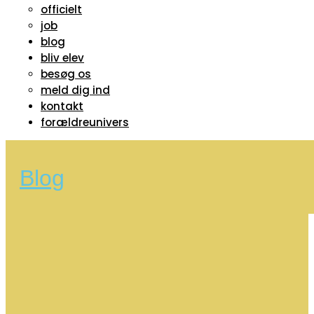
officielt
job
blog
bliv elev
besøg os
meld dig ind
kontakt
forældreunivers
Blog