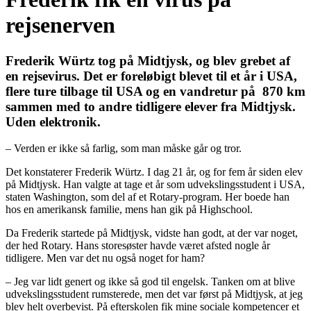
rejsenerven
Frederik Würtz tog på Midtjysk, og blev grebet af
en rejsevirus. Det er foreløbigt blevet til et år i USA,
flere ture tilbage til USA og en vandretur på 870 km
sammen med to andre tidligere elever fra Midtjysk.
Uden elektronik.
– Verden er ikke så farlig, som man måske går og tror.
Det konstaterer Frederik Würtz. I dag 21 år, og for fem år siden elev
på Midtjysk. Han valgte at tage et år som udvekslingsstudent i USA,
staten Washington, som del af et Rotary-program. Her boede han
hos en amerikansk familie, mens han gik på Highschool.
Da Frederik startede på Midtjysk, vidste han godt, at der var noget,
der hed Rotary. Hans storesøster havde været afsted nogle år
tidligere. Men var det nu også noget for ham?
– Jeg var lidt genert og ikke så god til engelsk. Tanken om at blive
udvekslingsstudent rumsterede, men det var først på Midtjysk, at jeg
blev helt overbevist. På efterskolen fik mine sociale kompetencer et