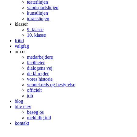
teaterlinjen
vandsportslinjen
kunstlinjen
idrætslinjen
klasser
9. klasse
10. klasse
fritid
valgfag
om os
medarbejdere
faciliteter
dialogens vej
de få regler
vores historie
vennekreds og bestyrelse
officielt
job
blog
bliv elev
besøg os
meld dig ind
kontakt