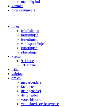
meld dig ind
kontakt
forældreunivers
linjer
friluftslinjen
musiklinjen
teaterlinjen
vandsportslinjen
kunstlinjen
idrætslinjen
klasser
9. klasse
10. klasse
fritid
valgfag
om os
medarbejdere
faciliteter
dialogens vej
de få regler
vores historie
vennekreds og bestyrelse