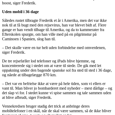
boost, siger Frederik.
Uden mobil i 36 dage
Således rustet tilbragte Frederik et år i Amerika, men det var ikke
nok til at få bugt med den rejsevirus, han var blevet bidt af. Flere
gange er han vendt tilbage til Amerika, og da to kammerater fra
Efterskolen spurgte, om han ville med på en pilgrimstur på
Caminoen i Spanien, slog han til.
– Det skulle være en tur helt uden forbindelse med omverdenen,
siger Frederik.
De tre rejsefæller lod telefoner og iPads blive hjemme, og
koncentrerede sig i stedet om at være til stede. De gik med let
oppakning under den bagende spanske sol fra sted til sted i 36 dage,
og nåede at tilbagelægge 870 km.
– Det var en befrielse ikke at være på hele tiden, som vi ellers er
vant til. Man bliver jo bombarderet med nyheder – mest dårlige – og
det slap vi for. I stedet kunne vi spise sammen og tale sammen uden
at blive afbrudt, siger Frederik.
Vennekredsen bruger stadig det trick at anbringe deres
mobiltelefoner i en skål, når de skal være sammen, så de ikke bliver