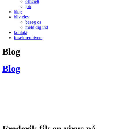
officielt
job
blog
bliv elev
besøg os
meld dig ind
kontakt
forældreunivers
Blog
Blog
Frederik fik en virus på