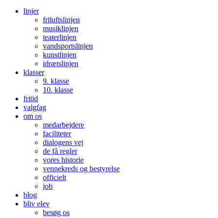
linjer
friluftslinjen
musiklinjen
teaterlinjen
vandsportslinjen
kunstlinjen
idrætslinjen
klasser
9. klasse
10. klasse
fritid
valgfag
om os
medarbejdere
faciliteter
dialogens vej
de få regler
vores historie
vennekreds og bestyrelse
officielt
job
blog
bliv elev
besøg os