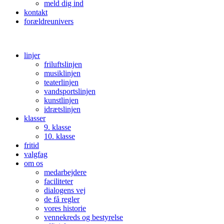
meld dig ind
kontakt
forældreunivers
linjer
friluftslinjen
musiklinjen
teaterlinjen
vandsportslinjen
kunstlinjen
idrætslinjen
klasser
9. klasse
10. klasse
fritid
valgfag
om os
medarbejdere
faciliteter
dialogens vej
de få regler
vores historie
vennekreds og bestyrelse