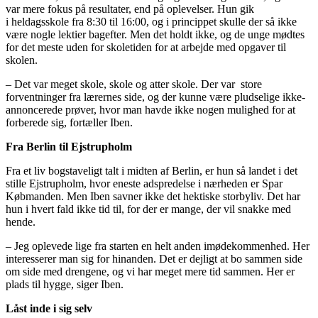
var mere fokus på resultater, end på oplevelser. Hun gik
i heldagsskole fra 8:30 til 16:00, og i princippet skulle der så ikke
være nogle lektier bagefter. Men det holdt ikke, og de unge mødtes
for det meste uden for skoletiden for at arbejde med opgaver til
skolen.
– Det var meget skole, skole og atter skole. Der var store
forventninger fra lærernes side, og der kunne være pludselige ikke-
annoncerede prøver, hvor man havde ikke nogen mulighed for at
forberede sig, fortæller Iben.
Fra Berlin til Ejstrupholm
Fra et liv bogstaveligt talt i midten af Berlin, er hun så landet i det
stille Ejstrupholm, hvor eneste adspredelse i nærheden er Spar
Købmanden. Men Iben savner ikke det hektiske storbyliv. Det har
hun i hvert fald ikke tid til, for der er mange, der vil snakke med
hende.
– Jeg oplevede lige fra starten en helt anden imødekommenhed. Her
interesserer man sig for hinanden. Det er dejligt at bo sammen side
om side med drengene, og vi har meget mere tid sammen. Her er
plads til hygge, siger Iben.
Låst inde i sig selv