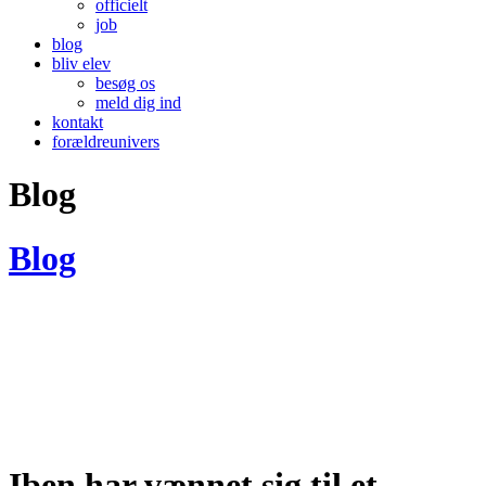
officielt
job
blog
bliv elev
besøg os
meld dig ind
kontakt
forældreunivers
Blog
Blog
Iben har vænnet sig til et