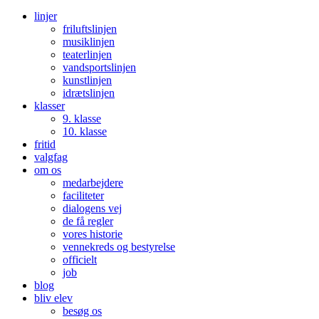
linjer
friluftslinjen
musiklinjen
teaterlinjen
vandsportslinjen
kunstlinjen
idrætslinjen
klasser
9. klasse
10. klasse
fritid
valgfag
om os
medarbejdere
faciliteter
dialogens vej
de få regler
vores historie
vennekreds og bestyrelse
officielt
job
blog
bliv elev
besøg os