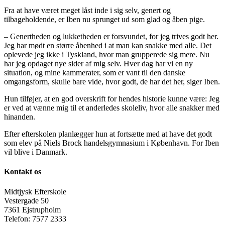
Fra at have været meget låst inde i sig selv, genert og
tilbageholdende, er Iben nu sprunget ud som glad og åben pige.
– Genertheden og lukketheden er forsvundet, for jeg trives godt her.
Jeg har mødt en større åbenhed i at man kan snakke med alle. Det
oplevede jeg ikke i Tyskland, hvor man grupperede sig mere. Nu
har jeg opdaget nye sider af mig selv. Hver dag har vi en ny
situation, og mine kammerater, som er vant til den danske
omgangsform, skulle bare vide, hvor godt, de har det her, siger Iben.
Hun tilføjer, at en god overskrift for hendes historie kunne være: Jeg
er ved at vænne mig til et anderledes skoleliv, hvor alle snakker med
hinanden.
Efter efterskolen planlægger hun at fortsætte med at have det godt
som elev på Niels Brock handelsgymnasium i København. For Iben
vil blive i Danmark.
Kontakt os
Midtjysk Efterskole
Vestergade 50
7361 Ejstrupholm
Telefon: 7577 2333