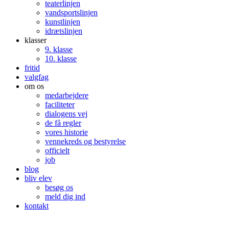
teaterlinjen
vandsportslinjen
kunstlinjen
idrætslinjen
klasser
9. klasse
10. klasse
fritid
valgfag
om os
medarbejdere
faciliteter
dialogens vej
de få regler
vores historie
vennekreds og bestyrelse
officielt
job
blog
bliv elev
besøg os
meld dig ind
kontakt