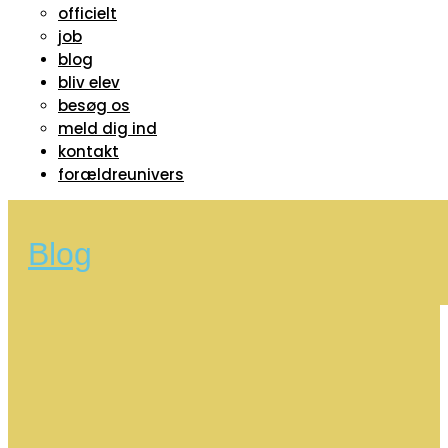
officielt
job
blog
bliv elev
besøg os
meld dig ind
kontakt
forældreunivers
Blog