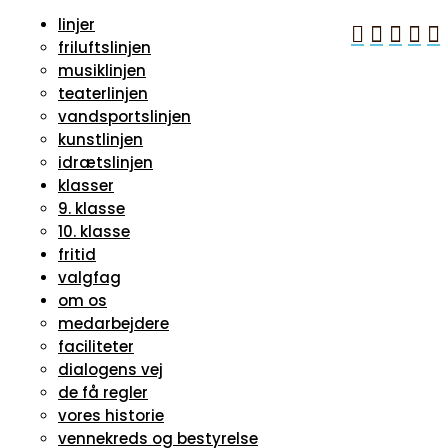
linjer





friluftslinjen
musiklinjen
teaterlinjen
vandsportslinjen
kunstlinjen
idrætslinjen
klasser
9. klasse
10. klasse
fritid
valgfag
om os
medarbejdere
faciliteter
dialogens vej
de få regler
vores historie
vennekreds og bestyrelse