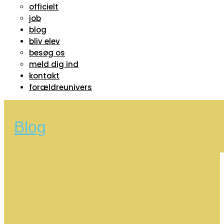
officielt
job
blog
bliv elev
besøg os
meld dig ind
kontakt
forældreunivers
Blog