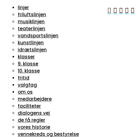
linjer





friluftslinjen
musiklinjen
teaterlinjen
vandsportslinjen
kunstlinjen
idrætslinjen
klasser
9. klasse
10. klasse
fritid
valgfag
om os
medarbejdere
faciliteter
dialogens vej
de få regler
vores historie
vennekreds og bestyrelse