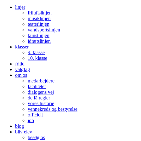
linjer
friluftslinjen
musiklinjen
teaterlinjen
vandsportslinjen
kunstlinjen
idrætslinjen
klasser
9. klasse
10. klasse
fritid
valgfag
om os
medarbejdere
faciliteter
dialogens vej
de få regler
vores historie
vennekreds og bestyrelse
officielt
job
blog
bliv elev
besøg os