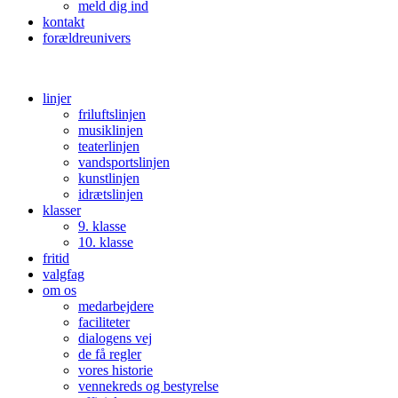
meld dig ind
kontakt
forældreunivers
linjer
friluftslinjen
musiklinjen
teaterlinjen
vandsportslinjen
kunstlinjen
idrætslinjen
klasser
9. klasse
10. klasse
fritid
valgfag
om os
medarbejdere
faciliteter
dialogens vej
de få regler
vores historie
vennekreds og bestyrelse