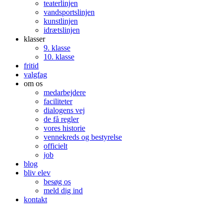
teaterlinjen
vandsportslinjen
kunstlinjen
idrætslinjen
klasser
9. klasse
10. klasse
fritid
valgfag
om os
medarbejdere
faciliteter
dialogens vej
de få regler
vores historie
vennekreds og bestyrelse
officielt
job
blog
bliv elev
besøg os
meld dig ind
kontakt