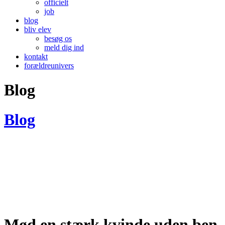
officielt
job
blog
bliv elev
besøg os
meld dig ind
kontakt
forældreunivers
Blog
Blog
Mød en stærk kvinde uden ben