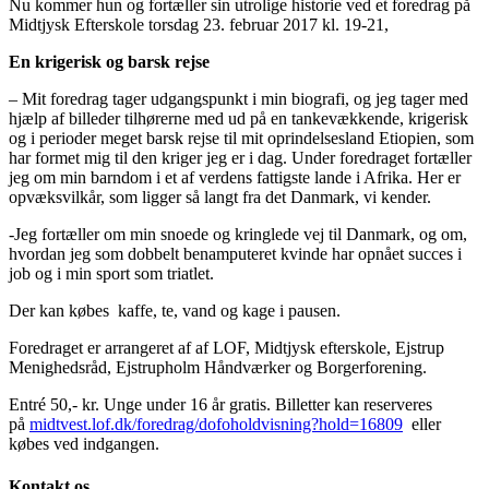
Nu kommer hun og fortæller sin utrolige historie ved et foredrag på
Midtjysk Efterskole torsdag 23. februar 2017 kl. 19-21,
En krigerisk og barsk rejse
– Mit foredrag tager udgangspunkt i min biografi, og jeg tager med
hjælp af billeder tilhørerne med ud på en tankevækkende, krigerisk
og i perioder meget barsk rejse til mit oprindelsesland Etiopien, som
har formet mig til den kriger jeg er i dag. Under foredraget fortæller
jeg om min barndom i et af verdens fattigste lande i Afrika. Her er
opvæksvilkår, som ligger så langt fra det Danmark, vi kender.
-Jeg fortæller om min snoede og kringlede vej til Danmark, og om,
hvordan jeg som dobbelt benamputeret kvinde har opnået succes i
job og i min sport som triatlet.
Der kan købes kaffe, te, vand og kage i pausen.
Foredraget er arrangeret af af LOF, Midtjysk efterskole, Ejstrup
Menighedsråd, Ejstrupholm Håndværker og Borgerforening.
Entré 50,- kr. Unge under 16 år gratis. Billetter kan reserveres
på
midtvest.lof.dk/foredrag/dofoholdvisning?hold=16809
eller
købes ved indgangen.
Kontakt os