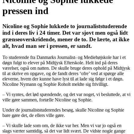
pressen ind
Nicoline og Sophie lukkede to journaliststuderende
ind i deres liv i 24 timer. Det var sjovt men også lidt
grænseoverskridende, mener de to. De lærte, at ikke
alt, hvad man ser i pressen, er sandt.
To studerende fra Danmarks Journalist- og Mediehøjskole har i et
døgn fulgt to elever på Midtjysk Efterskole. Helt ind på deres
værelser, også om natten. De skulle bruge deres ophold på Midtjysk
til at skrive en opgave, og de fandt deres ‘ofre’ ved at spørge alle
eleverne, hvem der kunne have lyst til at lade sig følge i et døgn.
Nicoline Nymann og Sophie Roholt meldte sig frivilligt.
– Vi syntes, det lød spændende, og det var noget, vi besluttede, at vi
ville gøre sammen, fortælle Nicoline og Sophie.
Under de journaliststuderendes besøg, skulle Nicoline og Sophie
bare gøre det, de ellers ville gøre.
– Vi skulle lade som om, de ikke var her. Men vi var jo også en
slags værter samtidig, så det var lidt svært. De vidste nogle gange