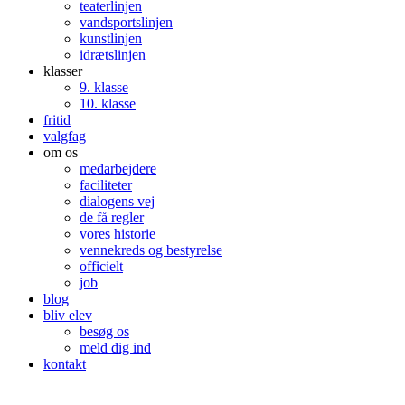
teaterlinjen
vandsportslinjen
kunstlinjen
idrætslinjen
klasser
9. klasse
10. klasse
fritid
valgfag
om os
medarbejdere
faciliteter
dialogens vej
de få regler
vores historie
vennekreds og bestyrelse
officielt
job
blog
bliv elev
besøg os
meld dig ind
kontakt