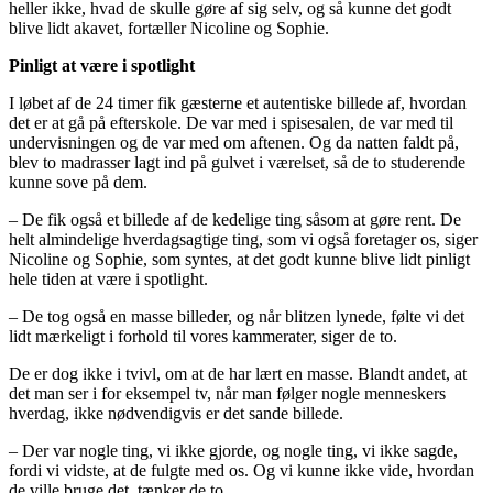
heller ikke, hvad de skulle gøre af sig selv, og så kunne det godt
blive lidt akavet, fortæller Nicoline og Sophie.
Pinligt at være i spotlight
I løbet af de 24 timer fik gæsterne et autentiske billede af, hvordan
det er at gå på efterskole. De var med i spisesalen, de var med til
undervisningen og de var med om aftenen. Og da natten faldt på,
blev to madrasser lagt ind på gulvet i værelset, så de to studerende
kunne sove på dem.
– De fik også et billede af de kedelige ting såsom at gøre rent. De
helt almindelige hverdagsagtige ting, som vi også foretager os, siger
Nicoline og Sophie, som syntes, at det godt kunne blive lidt pinligt
hele tiden at være i spotlight.
– De tog også en masse billeder, og når blitzen lynede, følte vi det
lidt mærkeligt i forhold til vores kammerater, siger de to.
De er dog ikke i tvivl, om at de har lært en masse. Blandt andet, at
det man ser i for eksempel tv, når man følger nogle menneskers
hverdag, ikke nødvendigvis er det sande billede.
– Der var nogle ting, vi ikke gjorde, og nogle ting, vi ikke sagde,
fordi vi vidste, at de fulgte med os. Og vi kunne ikke vide, hvordan
de ville bruge det, tænker de to.