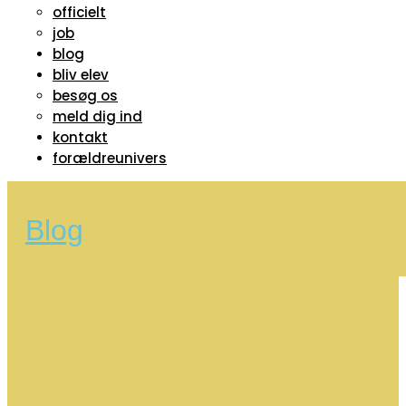
officielt
job
blog
bliv elev
besøg os
meld dig ind
kontakt
forældreunivers
Blog