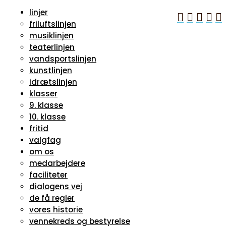
linjer





friluftslinjen
musiklinjen
teaterlinjen
vandsportslinjen
kunstlinjen
idrætslinjen
klasser
9. klasse
10. klasse
fritid
valgfag
om os
medarbejdere
faciliteter
dialogens vej
de få regler
vores historie
vennekreds og bestyrelse