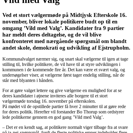
Ved et stort vælgermøde på Midtjysk Efterskole 16.
november, bliver lokale politikere budt op til en
omgang ’Vild med Valg’. Kandidater fra 9 partier
har meldt deres deltagelse, og de vil blive
konfronteret med nærgående spørgsmål om blandt
andet skole, demokrati og udvikling af Ejstrupholm.
Kommunalvalget nærmer sig, og snart skal vælgerne til igen at tage
stilling til, hvilke politikere, de vil have til at styre udviklingen i
kommunen i de kommende fire år. Det kan være et svært valg, og
undersøgelser viser, at vælgerne først tager endelig stilling, når de
står med blyanten i hånden.
For at gøre valget lettere og give vælgerne en mulighed for at se
deres kandidater i øjnene inviteres alle borgere til et stort
vælgermøde torsdag 16. november på efterskolen.
På mødet vil de opstillede partier få hver 2 minutter til at gøre rede
for deres politik. Herefter vil forstander Bo Thorup som ordstyrer
lede politikerne gennem en god gang ’Vild med Valg’.
– Det er en kendt sag, at politikere normalt viger tilbage fra at svare
på ja-nej-spørgsmål, fordi de fleste politiske emner indeholder flere