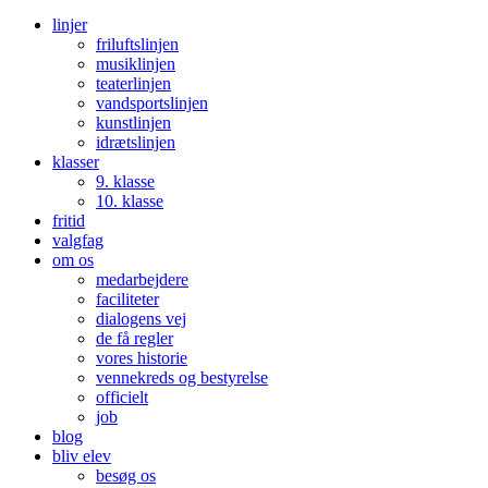
linjer
friluftslinjen
musiklinjen
teaterlinjen
vandsportslinjen
kunstlinjen
idrætslinjen
klasser
9. klasse
10. klasse
fritid
valgfag
om os
medarbejdere
faciliteter
dialogens vej
de få regler
vores historie
vennekreds og bestyrelse
officielt
job
blog
bliv elev
besøg os