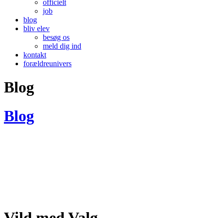
officielt
job
blog
bliv elev
besøg os
meld dig ind
kontakt
forældreunivers
Blog
Blog
Vild med Valg