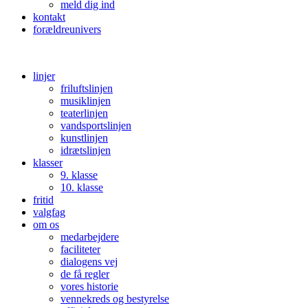
meld dig ind
kontakt
forældreunivers
linjer
friluftslinjen
musiklinjen
teaterlinjen
vandsportslinjen
kunstlinjen
idrætslinjen
klasser
9. klasse
10. klasse
fritid
valgfag
om os
medarbejdere
faciliteter
dialogens vej
de få regler
vores historie
vennekreds og bestyrelse