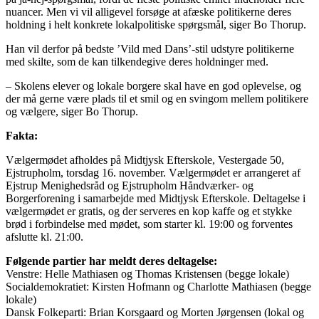
nuancer. Men vi vil alligevel forsøge at afæske politikerne deres
holdning i helt konkrete lokalpolitiske spørgsmål, siger Bo Thorup.
Han vil derfor på bedste ’Vild med Dans’-stil udstyre politikerne
med skilte, som de kan tilkendegive deres holdninger med.
– Skolens elever og lokale borgere skal have en god oplevelse, og
der må gerne være plads til et smil og en svingom mellem politikere
og vælgere, siger Bo Thorup.
Fakta:
Vælgermødet afholdes på Midtjysk Efterskole, Vestergade 50,
Ejstrupholm, torsdag 16. november. Vælgermødet er arrangeret af
Ejstrup Menighedsråd og Ejstrupholm Håndværker- og
Borgerforening i samarbejde med Midtjysk Efterskole. Deltagelse i
vælgermødet er gratis, og der serveres en kop kaffe og et stykke
brød i forbindelse med mødet, som starter kl. 19:00 og forventes
afslutte kl. 21:00.
Følgende partier har meldt deres deltagelse:
Venstre: Helle Mathiasen og Thomas Kristensen (begge lokale)
Socialdemokratiet: Kirsten Hofmann og Charlotte Mathiasen (begge
lokale)
Dansk Folkeparti: Brian Korsgaard og Morten Jørgensen (lokal og